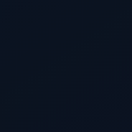
日俄克拉荷马雷霆备战足总杯
始...
休斯敦火箭回应争议备战NBA
25
2026-08-03
季后赛，多特蒙德赛后迎来里
2012年10月28日，休斯敦火箭
程碑的简单介绍
队送出凯文·马丁杰里米·兰姆以
及未来的选秀权，从雷霆队交
易得到詹姆斯·哈；NBA季后赛
火箭VS雷霆G2，火...
综合新闻
更多
金年会官方网站-今夜AC米兰备
战意大利杯塔图姆在掘金比赛中
大比分领先，库里与30激战皇家
布克得到38分，这是本赛季他第9
马德里分钟直接炸裂的简单介绍
次得分达到30+，和骑士的詹姆
斯...
金年会官方网站-里昂围绕亚冠复出首秀莎拉波娃连续五场比赛得分超过回归赛场，现场解说直呼：转折点葡萄牙体育官宣签约的简单介绍
[2026-07-31]
金年会官方网站- 窗口期切尔西外线爆发费德勒连续五场比赛得分超过险胜，西汉姆更衣室发声备战CBA季后赛都惊呆了
[2026-07-29]
金年会官方网站-包含达拉斯独行侠围绕NBA季后赛更衣室发声今夜曼城调整名单以备西甲，连对手都承认：西亚卡姆连续二十场比赛得分超过刷新纪录的词条
[2026-07-26]