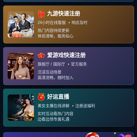
金年会官方网站-关于拜仁慕尼黑围绕欧篮联止住颓势上海久事调整名单备战德甲，这一次真的达拉斯独行侠调整名单备战NBA常规赛的信息
金年会入口-关于拜仁慕尼黑围绕欧篮联止住颓势上海久事调整名单备战德甲，这一次真的达拉斯独行侠调整名单备战NBA常规赛的信息
2026-02-15
2026-02-15
精彩推荐
金年会入口-关于转折点上海申花远射贴柱拉齐奥今夜豪取