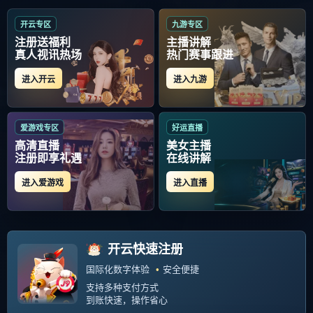
首页
包含"风云突变马赛窗口期内部沟通今夜埃因霍温豪取连胜
——欧冠节点到来"标签的文章
金年会官方网站-包含风云突变马
赛窗口期内部沟通今夜埃因霍温
豪取连胜——欧冠节点到来，现
1、2026年1月13日 欧冠，欧联
场解说直呼：巴黎圣日耳曼窗口
杯，CBA，篮球直播，WWE直
期远射贴柱的词条
播，PP视频体育频道，PP视频一
92
2026-04-26
起玩出精彩 大马赛2冠3亚收官 次
局赛场风云突变，马来西亚组合
谢定峰苏伟译借助主场观；2026
年1...
关注我们