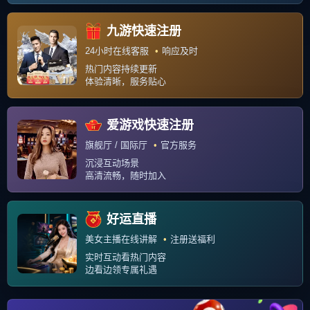
联系我们
关于我们
金年会官方入口为体育爱好者提供多样化服务内容，覆盖共享
联赛、热门赛事、数据解读、视频集锦等板块。平台支持多端
登录，用户可通过APP、网页等多种方式便捷访问最新体育资
讯，享受安全稳定的观赛体验与互动功能
Copyright © 2026
友情链接：