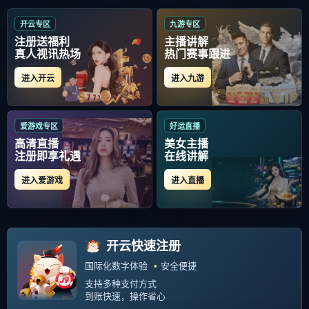
首页
包含"现场解说直呼：巴黎圣日耳曼窗口期远射贴柱"标签的文
章
金年会官方网站-包含风云突变马
赛窗口期内部沟通今夜埃因霍温
豪取连胜——欧冠节点到来，现
1、2026年1月13日 欧冠，欧联
场解说直呼：巴黎圣日耳曼窗口
杯，CBA，篮球直播，WWE直
期远射贴柱的词条
播，PP视频体育频道，PP视频一
92
2026-04-26
起玩出精彩 大马赛2冠3亚收官 次
局赛场风云突变，马来西亚组合
谢定峰苏伟译借助主场观；2026
年1...
关注我们