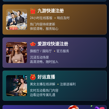
联系我们
关于我们
金年会官方入口为体育爱好者提供多样化服务内容，覆盖共享
联赛、热门赛事、数据解读、视频集锦等板块。平台支持多端
登录，用户可通过APP、网页等多种方式便捷访问最新体育资
讯，享受安全稳定的观赛体验与互动功能
Copyright © 2026
友情链接：