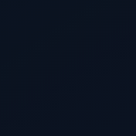
有评论，来抢沙发吧~
们
关于我们
金年会官方入口
门赛事、数据解
APP、网页等多
验与互动功能
Copyright © 2026