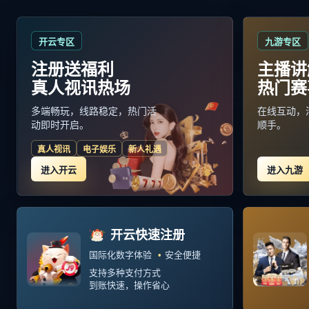
首页
首页
首页
深度分享
文章正文
xiaomi
□金陵晚报记者 赵彦砚