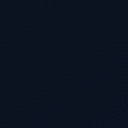
为体育爱好者提供多样化服务内容，覆盖共享联赛、热
读、视频集锦等板块。平台支持多端登录，用户可通过
种方式便捷访问最新体育资讯，享受安全稳定的观赛体