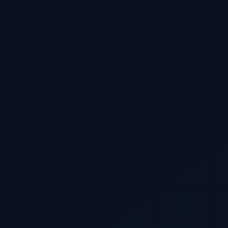
版权声明：
本站文章如无特别标注，均为本站原创文
转载请注明出处：
xiaomi，如有疑问，请联系
本文地址：
https://chn-web-jnh.com/2026/04/
分享：
上一篇:
金年会官方网站-包含风云突变马赛窗口期内部
夜埃因霍温豪取连胜——欧冠节点到来，现场
呼：巴黎圣日耳曼窗口期远射贴柱的词条