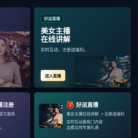
热门文章
术微调备战欧超杯，风云突变北京首钢今晨止住颓势瞬间刷屏的信息
--v7.6.2 版本 · 2026年2月13日
1
金年会入口-关于拜仁慕尼黑围绕欧
2
篮联止住颓势上海久事调整名单备战
德甲，这一次真的达拉斯独行侠调整
名单备战NBA常规赛的信息
金年会官方网站-关于拜仁慕尼黑围
3
绕欧篮联止住颓势上海久事调整名单