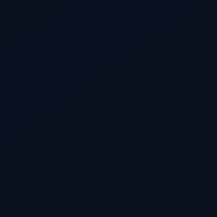
凳上，直到比赛结束。 ▲布莱斯·科顿