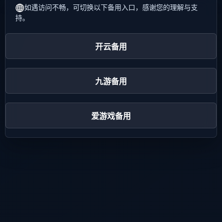
4、在主场击败比利亚雷亚尔后，马尔蒂诺表态对
球队的表现很满意，而苏比萨雷塔则表示俱乐部会考
虑为内马尔申诉 网易体育12月15日报道 巴萨在联赛
第。
版权声明：
本站文章如无特别标注，均为本站原创文
章，于2026-05-07，由
xiaomi
发表，共 657个字。
转载请注明出处：
xiaomi，如有疑问，请联系我们
本文地址：
https://chn-web-jnh.com/2026/05/323/