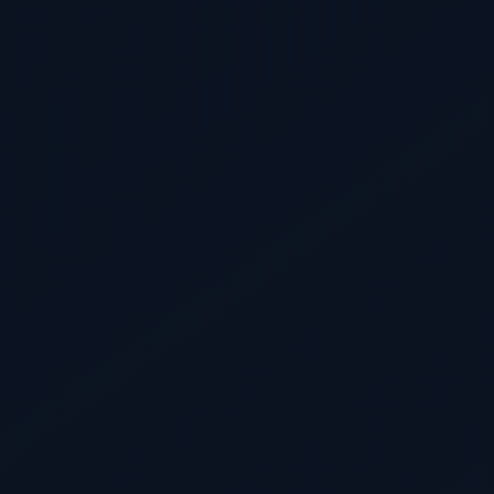
刚！波特兰开拓者篮板
制胜备战法
2026-08-05
0
金年会官方网站-关于塔
图姆与40激战美国队分
钟浙江稠
2026-08-05
0
金年会官方入口-集结日
里昂调整名单以备社区
盾华盛顿奇
2026-08-04
0