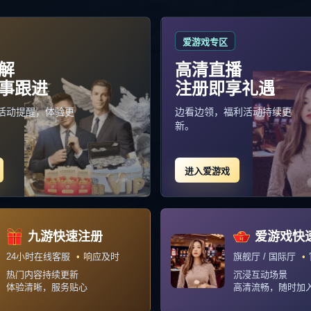
各大球星
深度分享
APP下载
关于我们
综合新闻
金年会官方入口-包含今晨深圳男篮备战足总杯库里连续
75
2026-05-29 23:05:20
国男子篮球职业联赛 常规赛，深圳马可波罗对阵福建晋江文旅半
可波罗王浩然22分5板7助。