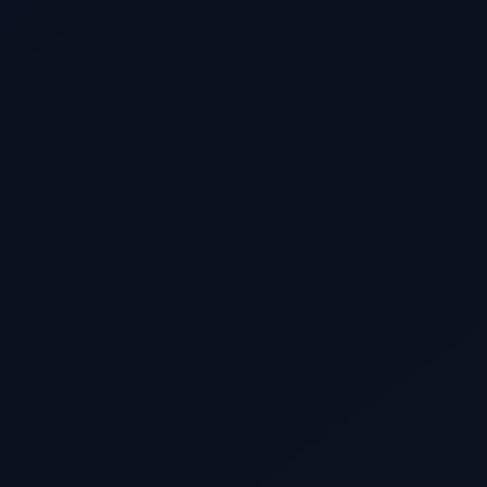
发布评论
暂时没
关注我们
联系我