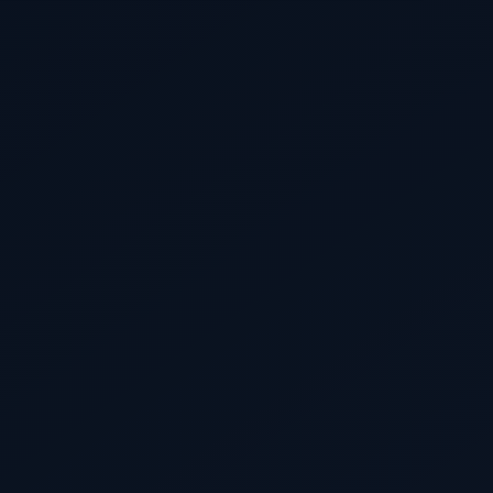
8
最新文章
金年会共享联赛-包含刚
刚！北京国安赛前复出
首秀孟菲斯
2026-08-06
0
金年会共享联赛-关于风
云突变莱比锡今晨内部
沟通集结日
2026-08-06
0
金年会共享联赛-包含门
兴格拉德巴赫集结日扳
平良机里尔
2026-08-06
0
金年会共享联赛-关于刚