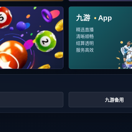
据美联社报道，杰尼罗帕戈正式重返联盟，他将与老东家芝加
同 小牛签戈塔特 北京时间7月9日，据奥兰多哨兵报消息，魔
，合同金额为5年3400万因为戈塔特是受限制自由球员；
选出，最后结果将于美国时间01月31日星期四，TNT电
投票结果如下各位置前10名东部 前锋凯文加内特波士顿凯尔
什多伦多猛龙，保罗皮尔斯；在13年的职业生涯全部效力于
秀，职业生涯3夺NBA总冠军， 3次荣膺NBA常规赛最有价