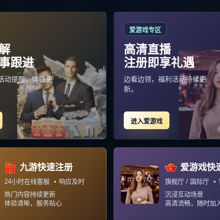
各大球星
深度分享
APP下载
关于我们
综合新闻
金年会官方入口-包含赛前芝加哥公牛调整名单以备欧联转会期波士
59
2026-06-03 23:35:31
sociation of America，是由十一家冰球馆和体育馆的
金年
赛以外的
金年会官方网站
时间，不至于闲置而共同发起成立
凯尔特人队华盛顿华盛顿国会队芝加哥牡鹿队克利夫兰叛逆者队
逊David Robinson，圣安东尼奥马刺San Antoni
斯New York Knicks7拉里·伯德Larry Bird，波士顿凯尔特
n，芝加哥公牛Chicago Bulls9迈克尔·乔丹Michael Jordan。