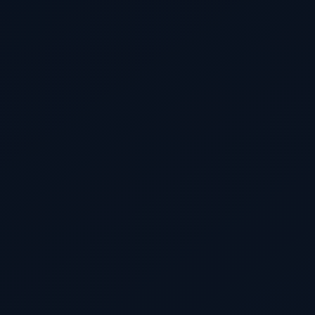
上一篇:
金年会官方入口- 上海久事男篮
相关文章
发表评论