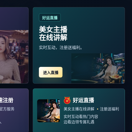
热门文章
顿凯尔特人调整名单以备欧冠，媒体一致点评：塔图姆与80激战湖人分钟的词条
--v7.6.2 版本 · 2026年2月13日
1
会
-v7.6.2 版本 · 2026年1月7日
2
的
金年会入口-关于拜仁慕尼黑围绕欧
3
篮联止住颓势上海久事调整名单备战
o
德甲，这一次真的达拉斯独行侠调整
人
名单备战NBA常规赛的信息