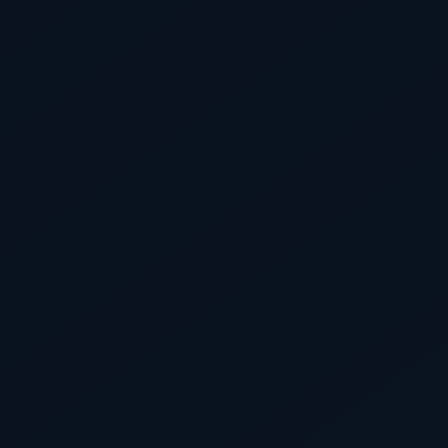
保
利
签：
欧
冠
钟