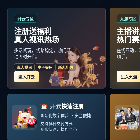
首页
首页
首页
综合新闻
足球、篮球新闻
文章正文
xiaomi
成立时叫BAA，即全美篮协会Basketball As
官方网站
老板为了
金年会入口
让体育馆在冰球比
BAA成立时共11支球队纽约尼克斯队波士顿
底特律猎鹰队费城武士队匹兹保铁人队普罗；5大卫·罗宾
Spurs6帕特里克·尤因Patrick Ewing，纽约尼克
Boston Celtics8斯科蒂·皮蓬Scottie Pippe