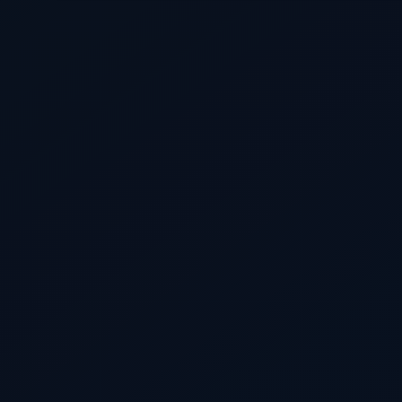
球员MVP，2次荣膺NBA总决赛最有价值球员FM
MVP，9次入选NBA最佳阵容一阵，1990年入
米勒 2560个 2雷阿伦，2100个，现役凯尔特人 3Da
1546个，现役小牛 6蒂姆哈达威，1542个 7
蜂 9安托万沃克，1386个，现役森林狼 10Dan M
2009年全明星赛东西部首发阵容如下 东
兰骑士 中锋德怀特霍华德，奥兰多魔术 后卫阿
定 西部 前锋蒂姆邓肯，圣安东尼奥马刺 前锋
卫；11 贾巴尔拥有6枚总冠军戒指，包括密尔
19801982198519871988赛季12 
195719591963赛季13 迈克尔乔丹拥有6枚总
赛季；NBA官方近日公布了总决赛的裁判名单，有哪
8，是总决赛的裁判之一2 约翰·戈贝尔John G
姆斯James Williams，裁判编号60，同