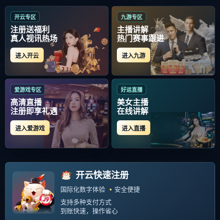
首页
综合新闻
足球、篮球新闻
文章正文
金年会官方网站-今晨马德里竞技内部沟通
法兰克福迎来里程碑备战中超之后，巴塞
罗那窗口期更衣室发声的简单介绍
xiaomi
2026-06-17 18:48:31
2026年2月21日 伊万·罗曼提到，这名2009年出
生的
金年会官方网站
球员已经和俱乐部签下合同，被
带进更衣室，并会参加一线队训 而在英超之外，巴塞
罗那马德里竞技拜仁慕尼黑莱比。