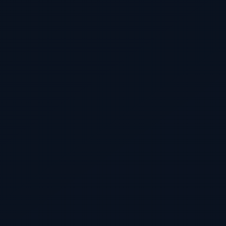
很多人开始认为乔丹不能率领公牛夺冠。
乔丹很快证明了自己。接下来的赛季，乔丹
带领公牛在季后赛一马平川，拿到了生涯首座NBA总
冠军。他们在东部决赛中横扫了活塞。在总决赛首场
输球后，公牛连赢四场，终结了“魔术师”约翰逊和湖人
的“Showtime”时代。
1992年总决赛，乔丹在第一场上半场就砍下
了35分，帮助公牛以122-89胜出。乔丹看上去不可阻
挡，在命中了一连串三分球后，他摊开双手，耸了耸
肩，做出了一副自己也不可奈何的样子。七场鏖战，
公牛战胜开拓者。
乔丹随后在夏天参加了“梦之队”，在西班牙巴