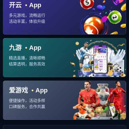
于奖项和冠军。刚进入联盟时，他就以难防的突破第
一步和扣篮，建立了整个职业生涯的基调。与此同
时，鉴于球场上过人的统治力和场下的个性，他成为
NBA全球化的代表人物。
乔丹拥有“Air Jordan”的美誉，这后来也成为
他的体育品牌。篮球之外，他还参加了《空中大灌
篮》的拍摄。职业生涯，乔丹曾经两次退役，并最终
于2002-03赛季离开了球场。
虽然出生在纽约布鲁克林，但乔丹儿时更多
生活在静谧的北卡罗来纳州。父亲詹姆斯-乔丹给了他
两个选择：棒球和篮球。可在哥哥拉里的影响下，乔
丹选择了篮球。乔丹在兰尼高中读书，但身高仅仅5尺
11英寸的他被校队除名。之后的暑假，乔丹长到了6尺